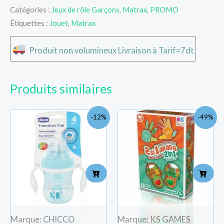
Catégories :
Jeux de rôle Garçons
,
Matrax
,
PROMO
Étiquettes :
Jouet
,
Matrax
Produit non volumineux Livraison à Tarif=7dt
Produits similaires
Le
Le
Le
Le
-12%
-49%
prix
prix
prix
prix
initial
actuel
initial
actue
était :
est :
était :
est :
TND
TND
TND
TND
42.000.
37.000.
37.000.
19.000
Marque: CHICCO
Marque: KS GAMES