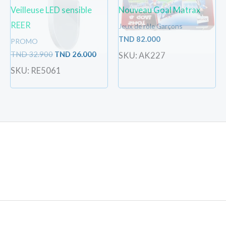
Veilleuse LED sensible
Nouveau Goal Matrax
REER
Jeux de rôle Garçons
TND
82.000
PROMO
TND
32.900
TND
26.000
SKU: AK227
SKU: RE5061