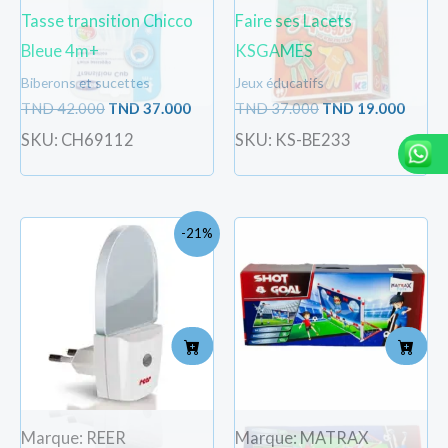
Tasse transition Chicco
Faire ses Lacets
Bleue 4m+
KSGAMES
Biberons et sucettes
Jeux éducatifs
TND
42.000
TND
37.000
TND
37.000
TND
19.000
SKU: CH69112
SKU: KS-BE233
Le
Le
-21%
prix
prix
initial
actuel
était :
est :
TND
TND
32.900.
26.000.
Marque: REER
Marque: MATRAX