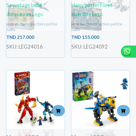
Sauvetage bébé
Harry potter Foret
dinosaures Lego
interdite Lego
jeux de construction petite
jeux de construction petite
taille
taille
TND
217.000
TND
155.000
SKU: LEG24016
SKU: LEG24092