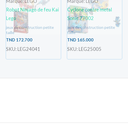
Marque: LEGO
Marque: LEGO
Robot Ninjago de feu Kai
Cyclone contre metal
Lego
Sonic 77002
jeux de construction petite
jeux de construction petite
taille
taille
TND
172.700
TND
165.000
SKU: LEG24041
SKU: LEG25005