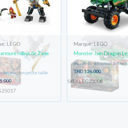
ue: LEGO
Marque: LEGO
 armure robot de Zane
Monster Jam Dragon Le
jeux de construction petite ta
TND
126.000
 construction petite taille
5.000
SKU: LEG23008
G25017