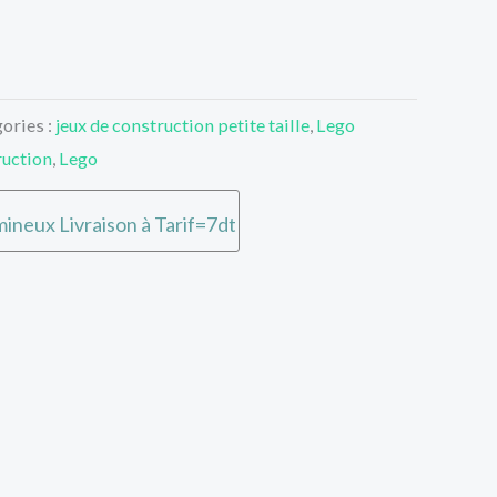
ories :
jeux de construction petite taille
,
Lego
ruction
,
Lego
ineux Livraison à Tarif=7dt