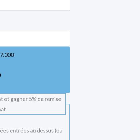
7.000
0
t et gagner 5% de remise
hat
nées entrées au dessus (ou