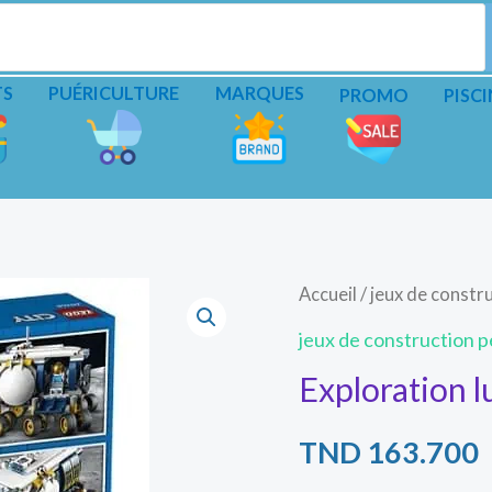
TS
PUÉRICULTURE
MARQUES
PROMO
PISCI
Accueil
/
jeux de constru
jeux de construction pe
Exploration l
TND
163.700