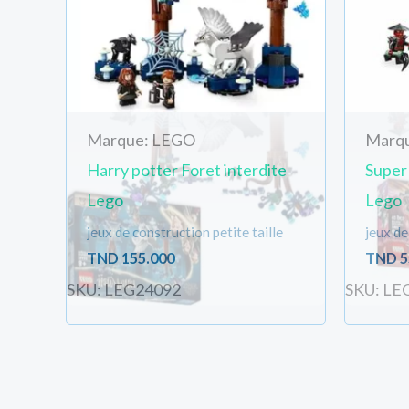
Marque: LEGO
Marq
Harry potter Foret interdite
Super
Lego
Lego
jeux de construction petite taille
jeux de
TND
155.000
TND
5
SKU: LEG24092
SKU: LE