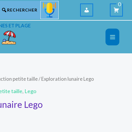
0
NES ET PLAGE
ction petite taille
/ Exploration lunaire Lego
tite taille
,
Lego
unaire Lego