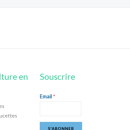
lture en
Souscrire
Email
*
es
sucettes
S'ABONNER