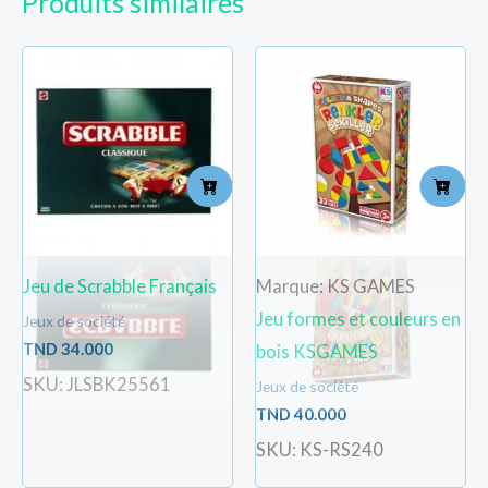
Produits similaires
Jeu de Scrabble Français
Marque: KS GAMES
Jeu formes et couleurs en
Jeux de société
TND
34.000
bois KSGAMES
SKU: JLSBK25561
Jeux de société
TND
40.000
SKU: KS-RS240