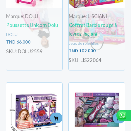
Marque: DOLU
Marque: LISCIANI
Poussette Unicorn Dolu
Coffret Barbie rouge à
levres lisciani
DOLU
TND
66.000
Jeux de rôle filles
TND
102.000
SKU: DOLU2559
SKU: LIS22064