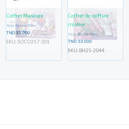
Coffret Manicure
Coffret de coiffure
créative
Jeux de rôle filles
TND
51.000
Jeux de rôle filles
TND
33.000
SKU: SOCO217-301
SKU: BH25-2044