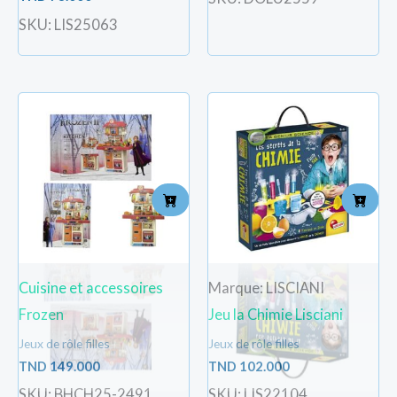
SKU: LIS25063
Cuisine et accessoires
Marque: LISCIANI
Frozen
Jeu la Chimie Lisciani
Jeux de rôle filles
Jeux de rôle filles
TND
149.000
TND
102.000
SKU: BHCH25-2491
SKU: LIS22104