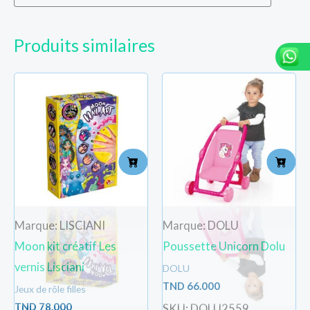
Produits similaires
Marque: LISCIANI
Marque: DOLU
Moon kit créatif Les
Poussette Unicorn Dolu
vernis Lisciani
DOLU
TND
66.000
Jeux de rôle filles
TND
78.000
SKU: DOLU2559