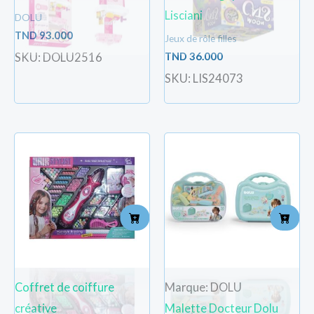
Lisciani
DOLU
TND
93.000
Jeux de rôle filles
TND
36.000
SKU: DOLU2516
SKU: LIS24073
Coffret de coiffure
Marque: DOLU
créative
Malette Docteur Dolu