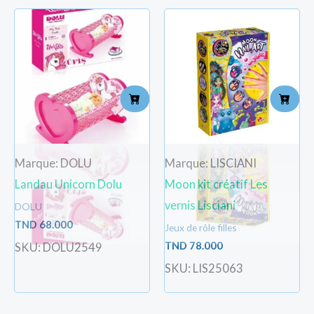
Marque: DOLU
Marque: LISCIANI
Landau Unicorn Dolu
Moon kit créatif Les
vernis Lisciani
DOLU
TND
68.000
Jeux de rôle filles
TND
78.000
SKU: DOLU2549
SKU: LIS25063