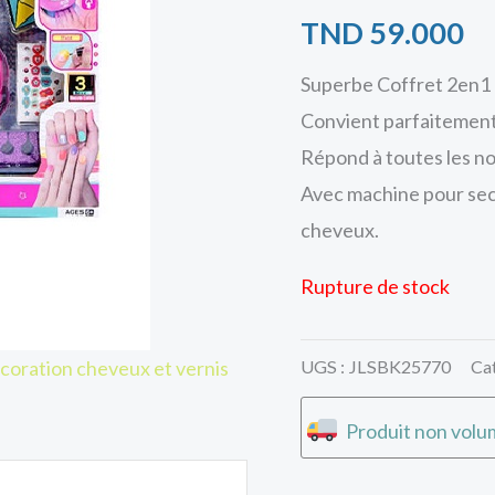
TND
59.000
Superbe Coffret 2en1 d
Convient parfaitement a
Répond à toutes les no
Avec machine pour sech
cheveux.
Rupture de stock
UGS :
JLSBK25770
Ca
coration cheveux et vernis
Produit non volum