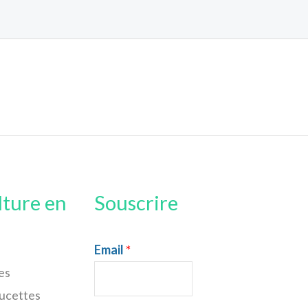
lture en
Souscrire
Email
*
es
sucettes