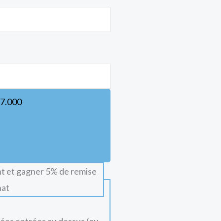
7.000
t et gagner 5% de remise
hat