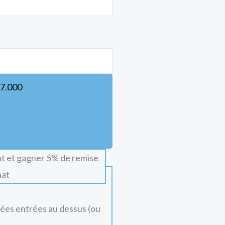
7.000
t et gagner 5% de remise
hat
nées entrées au dessus (ou