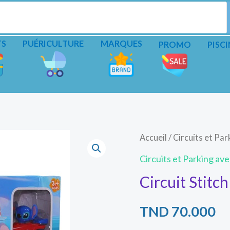
TS
PUÉRICULTURE
MARQUES
PROMO
PISCI
quantité
Accueil
/
Circuits et Par
de
Circuits et Parking ave
Circuit
Circuit Stitch
Stitch
TND
70.000