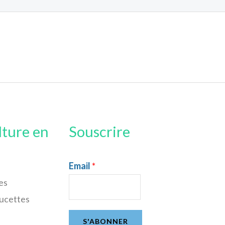
lture en
Souscrire
Email
*
es
sucettes
S'ABONNER