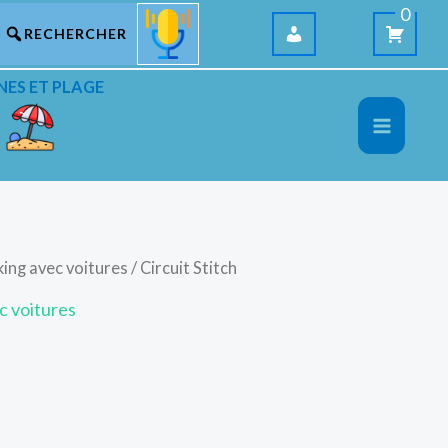
0
NES ET PLAGE
king avec voitures
/ Circuit Stitch
c voitures