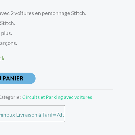
 avec 2 voitures en personnage Stitch.
 Stitch.
 plus.
garçons.
ck
 PANIER
Catégorie :
Circuits et Parking avec voitures
ineux Livraison à Tarif=7dt