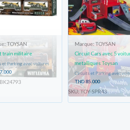
ue: TOYSAN
Marque: TOYSAN
 train militaire
Circuit Cars avec 5 voitu
metalliques Toysan
s et Parking avec voitures
7.000
Circuits et Parking avec voi
TND
85.000
SBK24793
SKU: TOY-SPR43