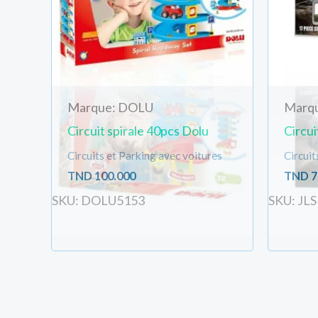
Marque: DOLU
Marq
Circuit spirale 40pcs Dolu
Circuit
Circuits et Parking avec voitures
Circuit
TND
100.000
TND
7
SKU: DOLU5153
SKU: JL