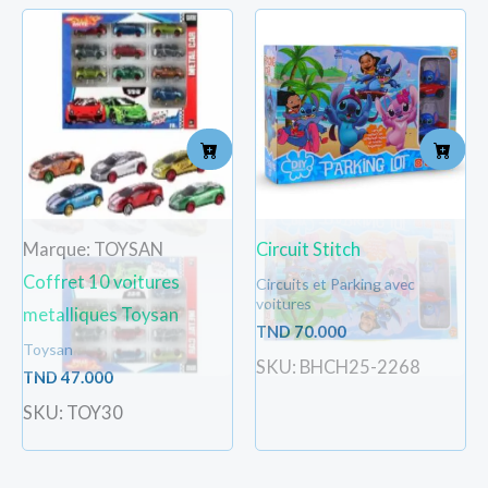
Marque: TOYSAN
Circuit Stitch
Coffret 10 voitures
Circuits et Parking avec
voitures
metalliques Toysan
TND
70.000
Toysan
SKU: BHCH25-2268
TND
47.000
SKU: TOY30