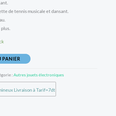
ant.
tte de tennis musicale et dansant.
au.
 plus.
ck
 PANIER
égorie :
Autres jouets électroniques
ineux Livraison à Tarif=7dt