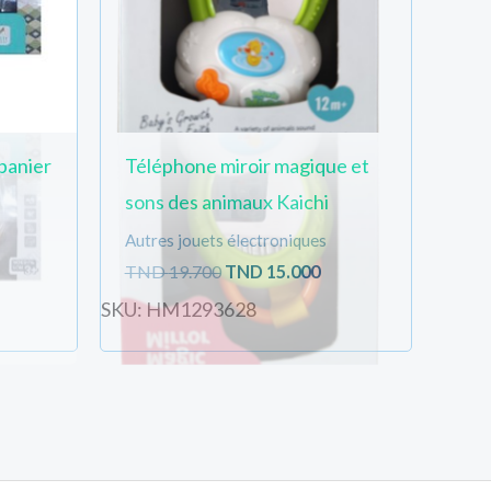
panier
Téléphone miroir magique et
sons des animaux Kaichi
Autres jouets électroniques
TND
19.700
TND
15.000
SKU: HM1293628