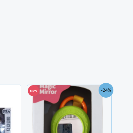
Le
Le
-24%
NEW
prix
prix
initial
actuel
était :
est :
TND
TND
19.700.
15.000.