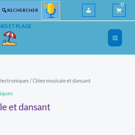
0
NES ET PLAGE
électroniques
/ Chien musicale et dansant
niques
le et dansant