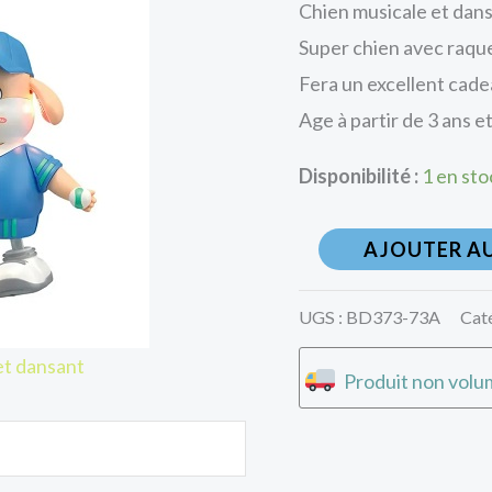
Chien musicale et dans
Super chien avec raque
Fera un excellent cade
Age à partir de 3 ans et
Disponibilité :
1 en sto
AJOUTER AU
UGS :
BD373-73A
Cat
et dansant
Produit non volum