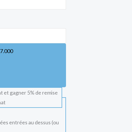
7.000
t et gagner 5% de remise
hat
nées entrées au dessus (ou