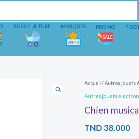
TS
PUÉRICULTURE
MARQUES
PROMO
PISCI
quantité
Accueil
/
Autres jouets 
de
Autres jouets électro
Chien
Chien musica
musicale
et
TND
38.000
dansant