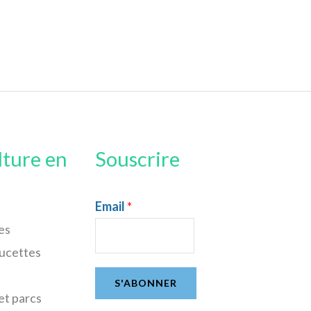
lture en
Souscrire
Email
*
es
sucettes
S'ABONNER
et parcs