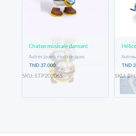
Chaton musicale dansant
Hélico
Autres jouets électroniques
Autres 
TND
37.000
TND
2
SKU: STP202065
SKU: BH