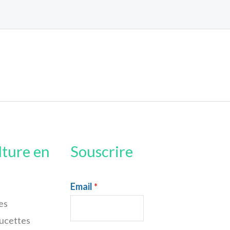
lture en
Souscrire
Email
*
es
sucettes