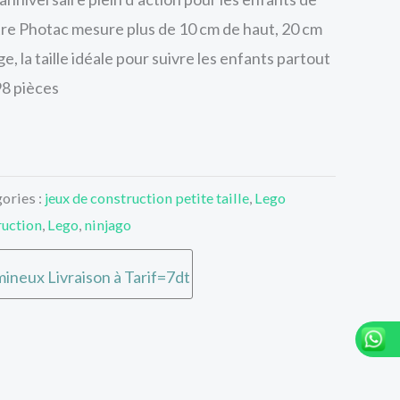
tre Photac mesure plus de 10 cm de haut, 20 cm
e, la taille idéale pour suivre les enfants partout
98 pièces
ories :
jeux de construction petite taille
,
Lego
ruction
,
Lego
,
ninjago
ineux Livraison à Tarif=7dt