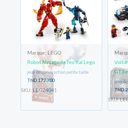
Marque: LEGO
Marq
Robot Ninjago de feu Kai Lego
Voitu
GT3 e
jeux de construction petite taille
TND
172.700
jeux de
TND
2
SKU: LEG24041
SKU: LE