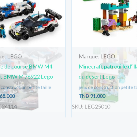
ue: LEGO
Marque: LEGO
re de course BMW M4
Minecraft patrouille d’il
t BMW M 76922 Lego
du desert Lego
 construction petite taille
jeux de construction petite ta
68.000
TND
91.000
G24114
SKU: LEG25010