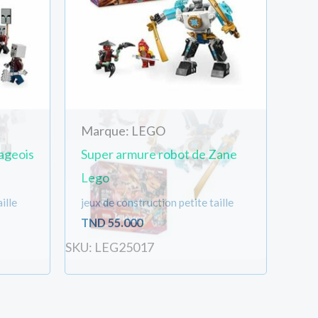
Marque: LEGO
lageois
Super armure robot de Zane
Lego
ille
jeux de construction petite taille
TND
55.000
SKU: LEG25017