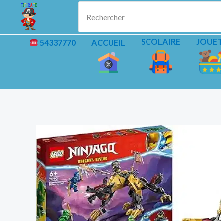
Aller
Rechercher
au
contenu
SCOLAIRE
JOUE
54337770
ACCUEIL