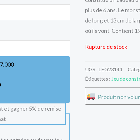
plus de 6 ans. Le mons
de long et 13 cm de larg
où ils vont. Contient 1
Rupture de stock
7.000
UGS :
LEG23144
Catég
Étiquettes :
Jeu de const
0
Produit non volum
t et gagner 5% de remise
hat