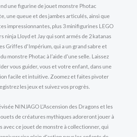
d une figurine de jouet monstre Photac
 une queue et des jambes articulés, ainsi que
ntes impressionnantes, plus 3 minifigurines LEGO
s ninja Lloyd et Jay qui sont armés de 2 katanas
es Griffes d’Impérium, qui a un grand sabre et
du monstre Photac à l’aide d’une selle. Laissez
lder vous guider, vous et votre enfant, dans une
n facile et intuitive. Zoomez et faites pivoter
gistrez les jeux et suivez vos progrès.
élévisée NINJAGO L’Ascension des Dragons et les
 jouets de créatures mythiques adoreront jouer à
s avec ce jouet de monstre à collectionner, qui
anniversaire plein d’action pour les enfants de