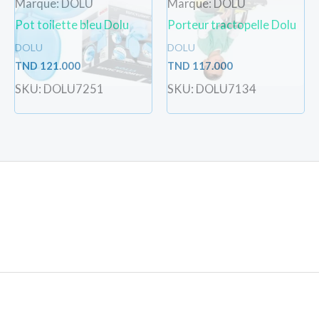
Marque: DOLU
Marque: DOLU
Pot toilette bleu Dolu
Porteur tractopelle Dolu
DOLU
DOLU
TND
121.000
TND
117.000
SKU: DOLU7251
SKU: DOLU7134