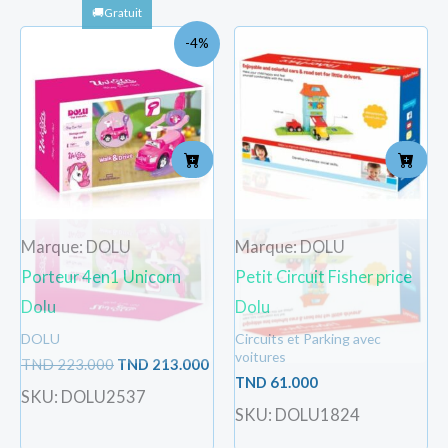
Le
Le
-4%
prix
prix
initial
actuel
était :
est :
TND
TND
223.000.
213.000.
Marque: DOLU
Marque: DOLU
Porteur 4en1 Unicorn
Petit Circuit Fisher price
Dolu
Dolu
DOLU
Circuits et Parking avec
voitures
TND
223.000
TND
213.000
TND
61.000
SKU: DOLU2537
SKU: DOLU1824