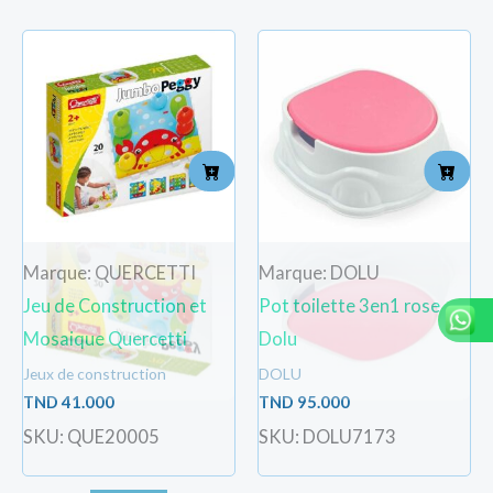
Marque: QUERCETTI
Marque: DOLU
Jeu de Construction et
Pot toilette 3en1 rose
Mosaique Quercetti
Dolu
Jeux de construction
DOLU
TND
41.000
TND
95.000
SKU: QUE20005
SKU: DOLU7173