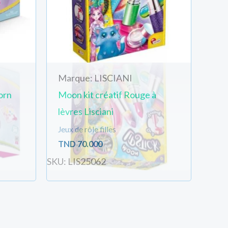
Marque: LISCIANI
orn
Moon kit créatif Rouge à
lèvres Lisciani
Jeux de rôle filles
TND
70.000
SKU: LIS25062