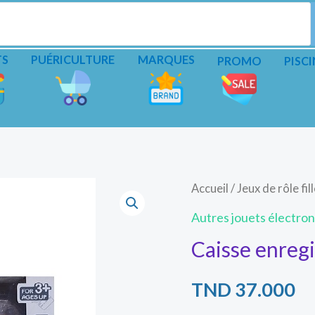
TS
PUÉRICULTURE
MARQUES
PROMO
PISCI
quantité
Accueil
/
Jeux de rôle fil
de
Autres jouets électro
Caisse
Caisse enregi
enregistreuse
et
TND
37.000
panier