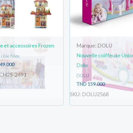
e et accessoires Frozen
Marque: DOLU
Nouvelle coiffeuse Unic
rôle filles
49.000
Dolu
CH25-2491
DOLU
TND
159.000
SKU: DOLU2568