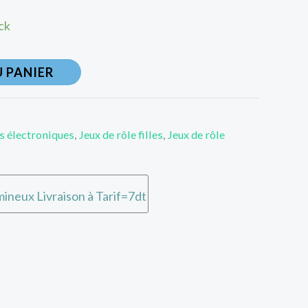
ck
 PANIER
s électroniques
,
Jeux de rôle filles
,
Jeux de rôle
ineux Livraison à Tarif=7dt