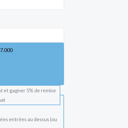
7.000
t et gagner 5% de remise
hat
nées entrées au dessus (ou