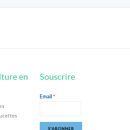
lture en
Souscrire
Email
*
es
sucettes
S'ABONNER