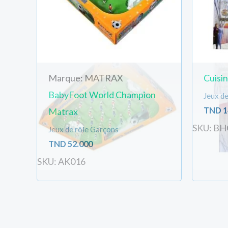
Marque: MATRAX
Cuisin
BabyFoot World Champion
Jeux de 
TND
1
Matrax
SKU: BH
Jeux de rôle Garçons
TND
52.000
SKU: AK016