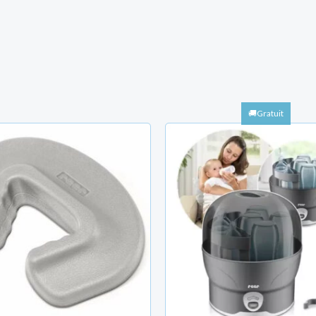
Le
prix
initial
était :
TND
285.000.