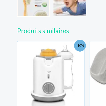
Votre Téléphone
Produits similaires
Le
Le
Votre email
-10%
prix
prix
initial
actuel
était :
est :
TND
TND
209.000.
189.000.
Région
District