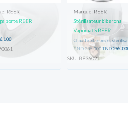
ue: REER
Marque: REER
ge porte REER
Stérilisateur biberons
Vapomat S REER
6.100
Chauffe biberons et stérilisa
TND
285.000
TND
265.00
70061
SKU: RE36021
ées entrées au dessus (ou connecté s'il existe déjà).