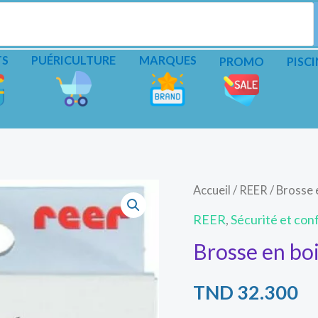
TS
PUÉRICULTURE
MARQUES
PROMO
PISCI
Accueil
/
REER
/ Brosse 
REER
,
Sécurité et con
Brosse en bo
TND
32.300