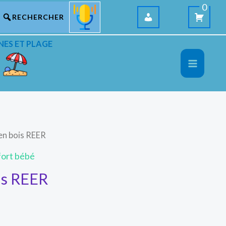
0
NES ET PLAGE
en bois REER
fort bébé
is REER