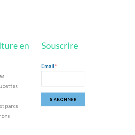
lture en
Souscrire
Email
*
es
sucettes
S'ABONNER
et parcs
rons