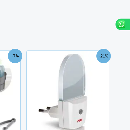
Le
Le
Le
-7%
-21%
prix
prix
prix
actuel
initial
actuel
est :
était :
est :
TND
TND
TND
265.000.
32.900.
26.000.