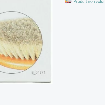
Produit non volum
 REER