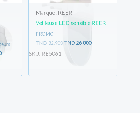
Marque: REER
Veilleuse LED sensible REER
PROMO
TND
32.900
TND
26.000
teurs
0
SKU: RE5061
Livraison Standard:
TN
Total:
TND
39.30
Créer votre compte/se connecter rapidement et gagner 