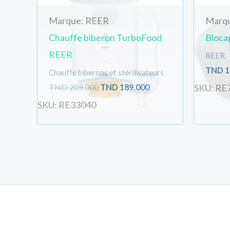
Votre adresse
Marque: REER
Marq
Chauffe biberon TurboFood
Bloca
REER
REER
Quantité
TND
1
Chauffe biberons et stérilisateurs
TND
209.000
TND
189.000
SKU: RE
SKU: RE33040
Votre compte sera crée avec l'email et les donn