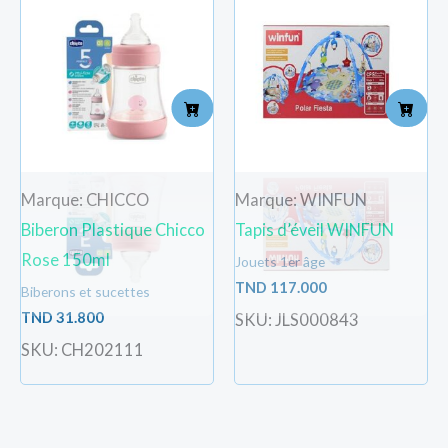
Marque: CHICCO
Marque: WINFUN
Biberon Plastique Chicco
Tapis d’éveil WINFUN
Rose 150ml
Jouets 1er âge
TND
117.000
Biberons et sucettes
TND
31.800
SKU: JLS000843
SKU: CH202111