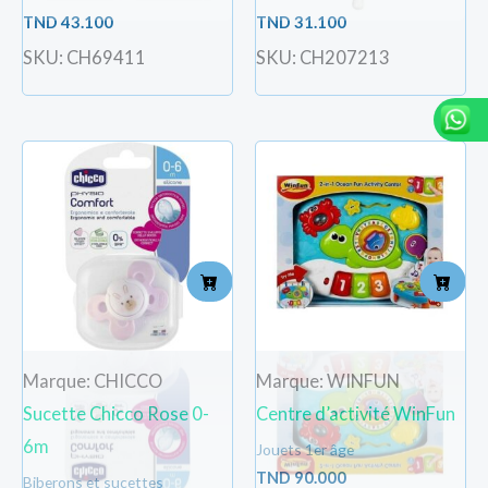
TND
43.100
TND
31.100
SKU: CH69411
SKU: CH207213
Marque: CHICCO
Marque: WINFUN
Sucette Chicco Rose 0-
Centre d’activité WinFun
6m
Jouets 1er âge
TND
90.000
Biberons et sucettes