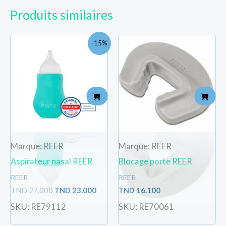
Produits similaires
Le
Le
-15%
prix
prix
initial
actuel
était :
est :
TND
TND
27.000.
23.000.
Marque: REER
Marque: REER
Aspirateur nasal REER
Blocage porte REER
REER
REER
TND
27.000
TND
23.000
TND
16.100
SKU: RE79112
SKU: RE70061