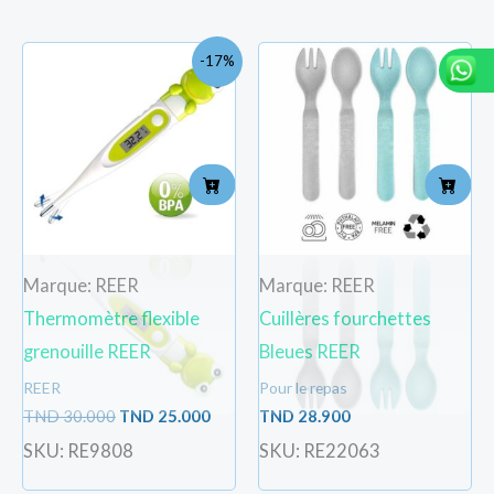
Le
Le
-17%
prix
prix
initial
actuel
était :
est :
TND
TND
30.000.
25.000.
Marque: REER
Marque: REER
Thermomètre flexible
Cuillères fourchettes
grenouille REER
Bleues REER
REER
Pour le repas
TND
30.000
TND
25.000
TND
28.900
SKU: RE9808
SKU: RE22063