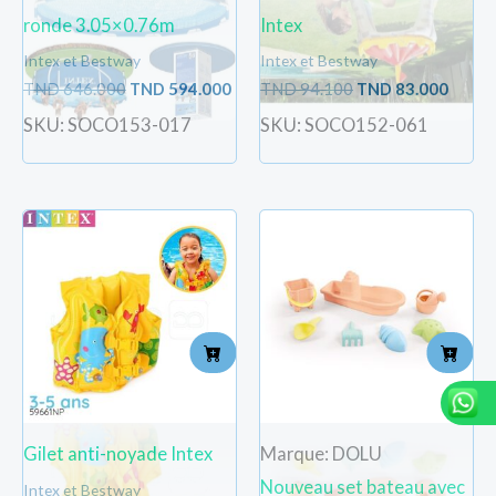
ronde 3.05×0.76m
Intex
Intex et Bestway
Intex et Bestway
TND
646.000
TND
594.000
TND
94.100
TND
83.000
SKU: SOCO153-017
SKU: SOCO152-061
Gilet anti-noyade Intex
Marque: DOLU
Nouveau set bateau avec
Intex et Bestway