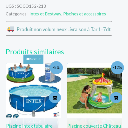
UGS :
SOCO152-213
Catégories :
Intex et Bestway
,
Piscines et accessoires
Produit non volumineux Livraison à Tarif=7dt
Produits similaires
Le
Le
Le
Le
-8%
-12%
prix
prix
prix
prix
initial
actuel
initial
actue
était :
est :
était :
est :
TND
TND
TND
TND
646.000.
594.000.
94.100.
83.000
Piscine Intex tubulaire
Piscine couverte Château