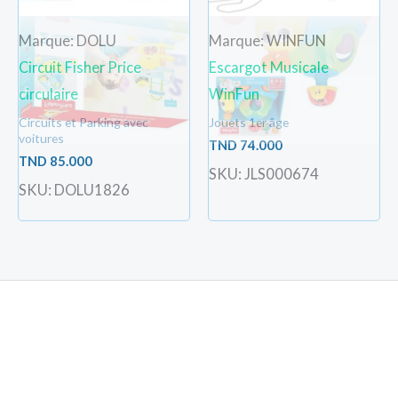
Marque: DOLU
Marque: WINFUN
Circuit Fisher Price
Escargot Musicale
circulaire
WinFun
Circuits et Parking avec
Jouets 1er âge
voitures
TND
74.000
TND
85.000
SKU: JLS000674
SKU: DOLU1826