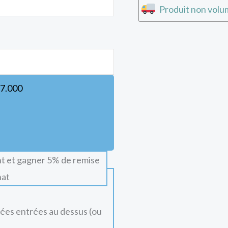
Produit non volum
7.000
t et gagner 5% de remise
hat
nées entrées au dessus (ou