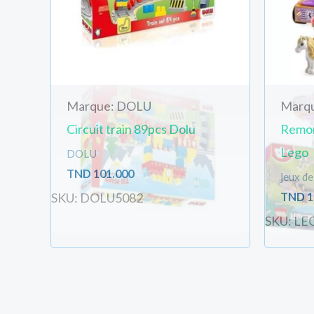
Marque: DOLU
Marq
Circuit train 89pcs Dolu
Remor
Lego
DOLU
TND
101.000
jeux de
TND
1
SKU: DOLU5082
SKU: LE