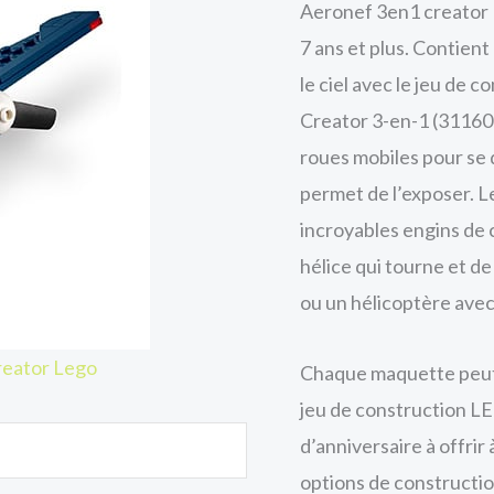
Aeronef 3en1 creator 
7 ans et plus. Contient
le ciel avec le jeu de
Creator 3-en-1 (31160) 
roues mobiles pour se 
permet de l’exposer. L
incroyables engins de 
hélice qui tourne et de
ou un hélicoptère avec
reator Lego
Chaque maquette peut 
jeu de construction L
d’anniversaire à offrir 
options de constructi