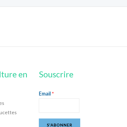
lture en
Souscrire
Email
*
es
sucettes
S'ABONNER