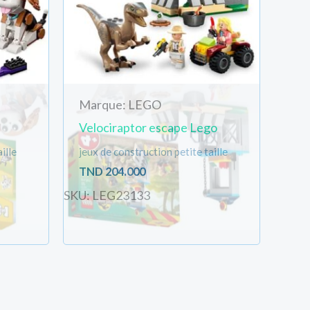
Marque: LEGO
Velociraptor escape Lego
ille
jeux de construction petite taille
TND
204.000
SKU: LEG23133