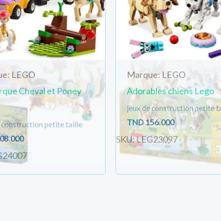
ue: LEGO
Marque: LEGO
que Cheval et Poney
Adorables chiens Lego
jeux de construction petite ta
TND
156.000
 construction petite taille
08.000
SKU: LEG23097
G24007