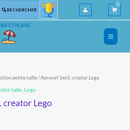
0
NES ET PLAGE
ction petite taille
/ Aeronef 3en1 creator Lego
tite taille
,
Lego
 creator Lego