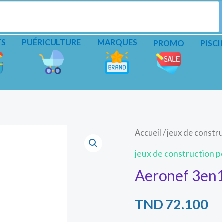
TS
PUÉRICULTURE
MARQUES
PROMO
PISCI
Accueil
/
jeux de constru
jeux de construction pe
Aeronef 3en1
TND
72.100