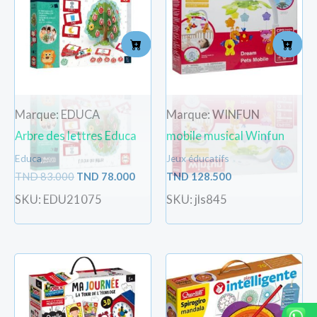
était :
est :
TND
TND
83.000.
78.000.
Marque: EDUCA
Marque: WINFUN
Arbre des lettres Educa
mobile musical Winfun
Educa
Jeux éducatifs
TND
83.000
TND
78.000
TND
128.500
SKU: EDU21075
SKU: jls845