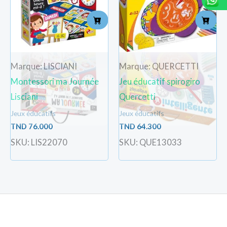
Marque: LISCIANI
Marque: QUERCETTI
Montessori ma Journée
Jeu éducatif spirogiro
Lisciani
Quercetti
Jeux éducatifs
Jeux éducatifs
TND
76.000
TND
64.300
SKU: LIS22070
SKU: QUE13033