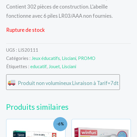
Contient 302 pièces de construction. L’abeille
fonctionne avec 6 piles LR03/AAA non fournies.
Rupture de stock
UGS :
LIS20111
Catégories :
Jeux éducatifs
,
Lisciani
,
PROMO
Étiquettes :
educatif
,
Jouet
,
Lisciani
Produit non volumineux Livraison à Tarif=7dt
Produits similaires
Le
Le
-6%
prix
prix
initial
actuel