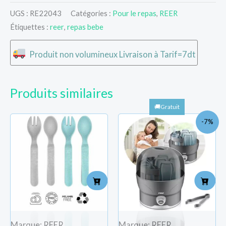
UGS :
RE22043
Catégories :
Pour le repas
,
REER
Étiquettes :
reer
,
repas bebe
Produit non volumineux Livraison à Tarif=7dt
Produits similaires
Le
Le
-7%
prix
pri
initial
act
était :
est 
TND
TN
285.000.
265
Marque: REER
Marque: REER