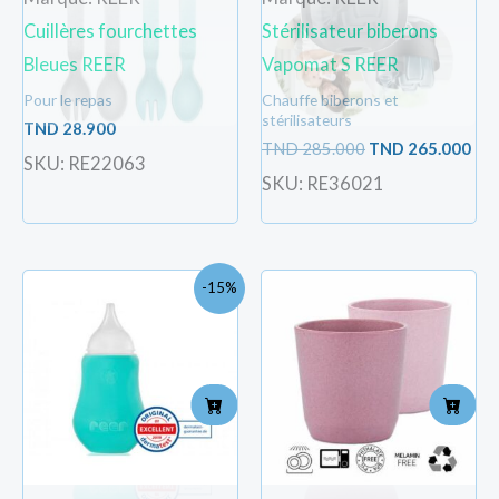
Cuillères fourchettes
Stérilisateur biberons
Bleues REER
Vapomat S REER
Pour le repas
Chauffe biberons et
stérilisateurs
TND
28.900
TND
285.000
TND
265.000
SKU: RE22063
SKU: RE36021
Le
Le
-15%
prix
prix
initial
actuel
était :
est :
TND
TND
27.000.
23.000.