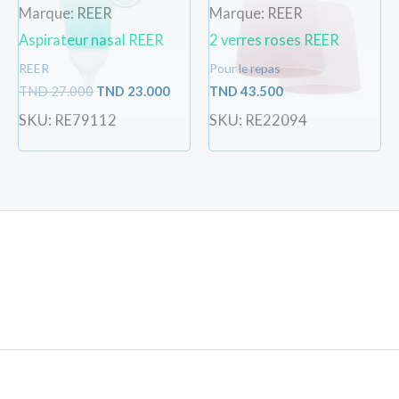
Marque: REER
Marque: REER
Aspirateur nasal REER
2 verres roses REER
REER
Pour le repas
TND
27.000
TND
23.000
TND
43.500
SKU: RE79112
SKU: RE22094