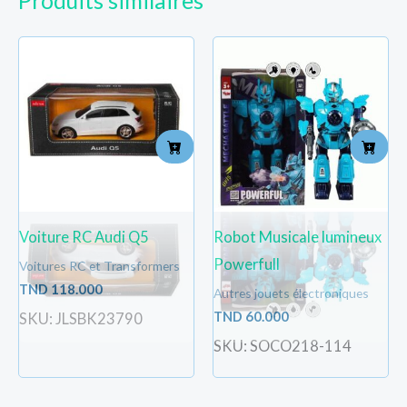
Produits similaires
Voiture RC Audi Q5
Robot Musicale lumineux
Powerfull
Voitures RC et Transformers
TND
118.000
Autres jouets électroniques
TND
60.000
SKU: JLSBK23790
SKU: SOCO218-114