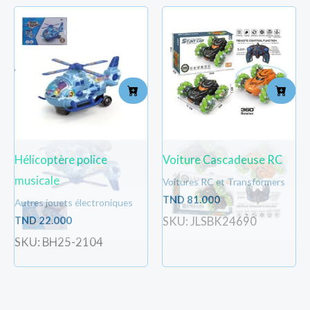
Hélicoptère police
Voiture Cascadeuse RC
musicale
Voitures RC et Transformers
TND
81.000
Autres jouets électroniques
TND
22.000
SKU: JLSBK24690
SKU: BH25-2104