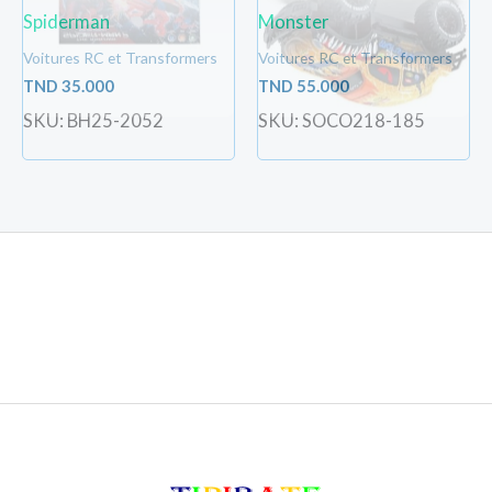
Spiderman
Monster
Voitures RC et Transformers
Voitures RC et Transformers
TND
35.000
TND
55.000
SKU: BH25-2052
SKU: SOCO218-185