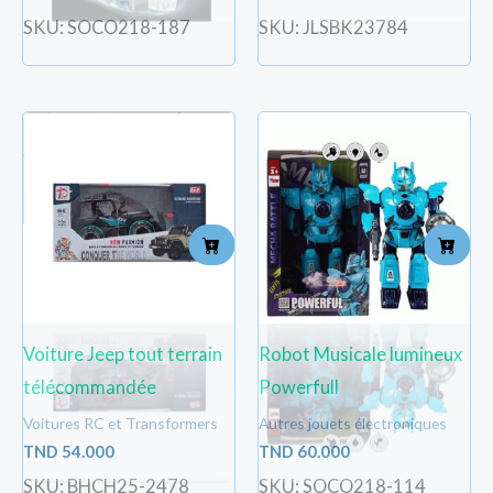
SKU: SOCO218-187
SKU: JLSBK23784
Voiture Jeep tout terrain
Robot Musicale lumineux
télécommandée
Powerfull
Voitures RC et Transformers
Autres jouets électroniques
TND
54.000
TND
60.000
SKU: BHCH25-2478
SKU: SOCO218-114