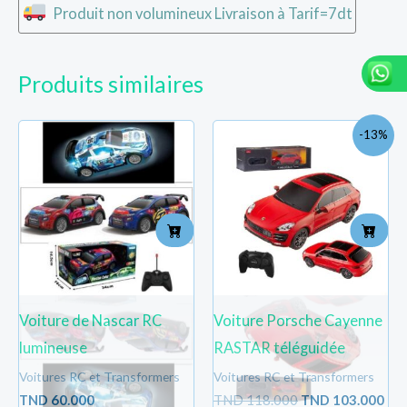
Produit non volumineux Livraison à Tarif=7dt
Produits similaires
Le
Le
-13%
prix
pri
initial
act
était :
est 
TND
TN
118.000.
103
Voiture de Nascar RC
Voiture Porsche Cayenne
lumineuse
RASTAR téléguidée
Voitures RC et Transformers
Voitures RC et Transformers
TND
60.000
TND
118.000
TND
103.000