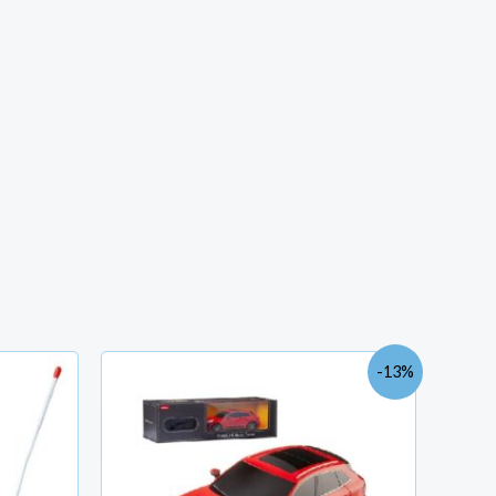
Le
Le
-13%
prix
prix
initial
actuel
était :
est :
TND
TND
118.000.
103.000.