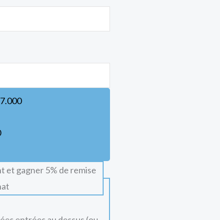
7.000
0
t et gagner 5% de remise
hat
nées entrées au dessus (ou