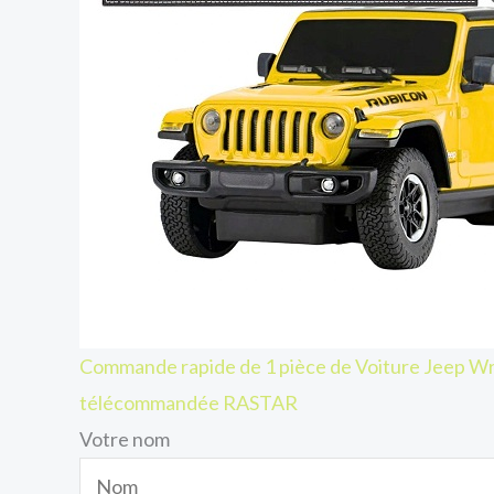
Commande rapide de 1 pièce de Voiture Jeep W
télécommandée RASTAR
Votre nom