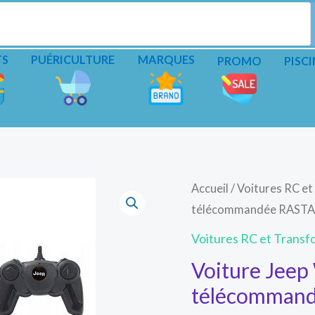
TS
PUÉRICULTURE
MARQUES
PROMO
PISCI
Accueil
/
Voitures RC e
télécommandée RAST
Voitures RC et Transf
Voiture Jeep
télécomman