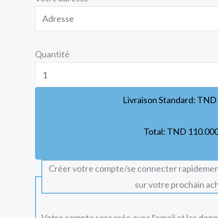
Quantité
Livraison Standard:
TND
Total:
TND
110.00
Créer votre compte/se connecter rapidemen
sur votre prochain ac
Votre compte sera crée avec l'email et les don