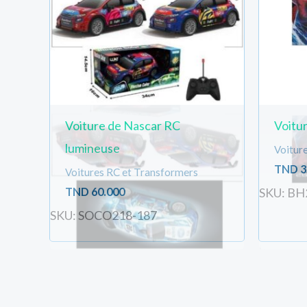
Voiture de Nascar RC
Voitu
lumineuse
Voitur
TND
3
Voitures RC et Transformers
TND
60.000
SKU: BH
SKU: SOCO218-187