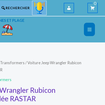
0
NES ET PLAGE
t Transformers
/ Voiture Jeep Wrangler Rubicon
Le
Le
AR
prix
prix
ormers
initial
actuel
 Wrangler Rubicon
dée RASTAR
était :
est :