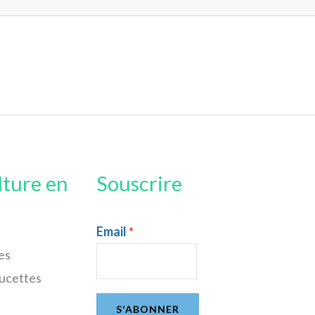
lture en
Souscrire
Email
*
es
sucettes
S'ABONNER