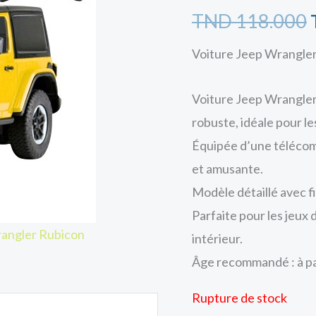
TND
118.000
Voiture Jeep Wrangle
Voiture Jeep Wrangler
robuste, idéale pour le
Équipée d’une télécomm
et amusante.
Modèle détaillé avec f
Parfaite pour les jeux 
rangler Rubicon
intérieur.
Âge recommandé : à par
Rupture de stock