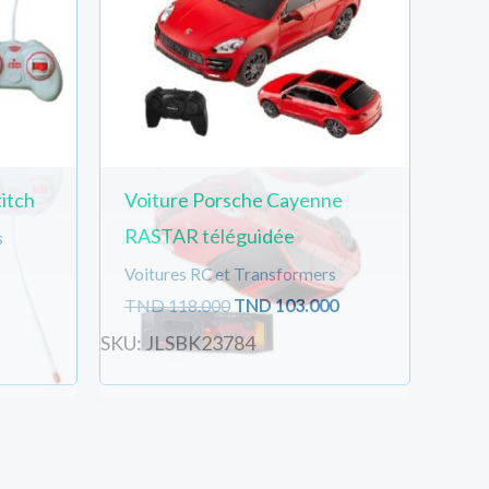
itch
Voiture Porsche Cayenne
RASTAR téléguidée
s
Voitures RC et Transformers
TND
118.000
TND
103.000
SKU: JLSBK23784