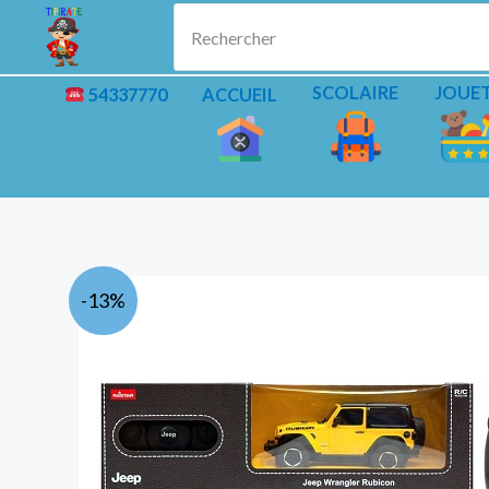
Aller
Rechercher
au
contenu
SCOLAIRE
JOUE
54337770
ACCUEIL
-13%