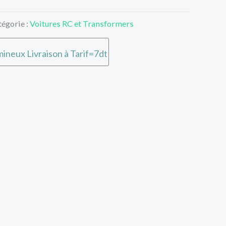
tégorie :
Voitures RC et Transformers
ineux Livraison à Tarif=7dt