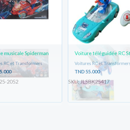
re musicale Spiderman
Voiture téléguidée RC St
es RC et Transformers
Voitures RC et Transformer
5.000
TND
55.000
25-2052
SKU: JLSBK25417