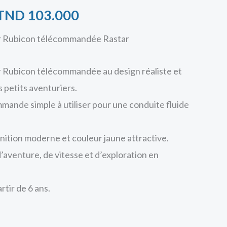
TND
TND
TND
103.000
118.000.
103.000.
r Rubicon télécommandée Rastar
 Rubicon télécommandée au design réaliste et
s petits aventuriers.
ande simple à utiliser pour une conduite fluide
inition moderne et couleur jaune attractive.
d’aventure, de vitesse et d’exploration en
tir de 6 ans.