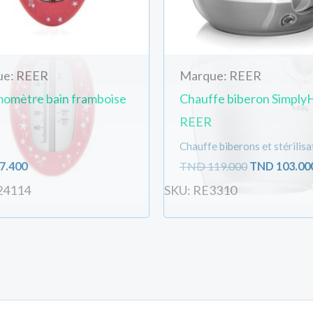
assique digital REER
ue: REER
Marque: REER
omètre bain framboise
Chauffe biberon Simply
REER
Chauffe biberons et stérilisa
7.400
TND
119.000
TND
103.00
24114
SKU: RE3310