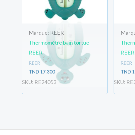
Commande rapide de 1 pièce de Thermomètre cl
Votre nom
Marque: REER
Marq
Thermomètre bain tortue
Therm
REER
REER
REER
REER
Votre Téléphone
TND
17.300
TND
1
SKU: RE24053
SKU: RE
Votre email