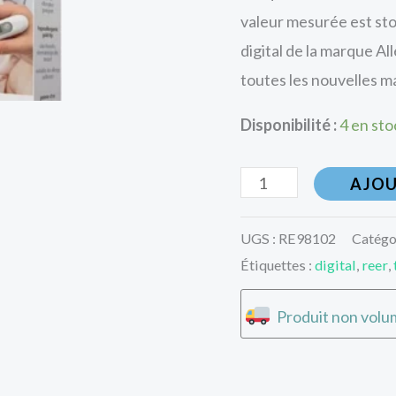
valeur mesurée est st
digital de la marque A
toutes les nouvelles 
Disponibilité :
4 en sto
AJOU
UGS :
RE98102
Catégo
Étiquettes :
digital
,
reer
,
Produit non volum