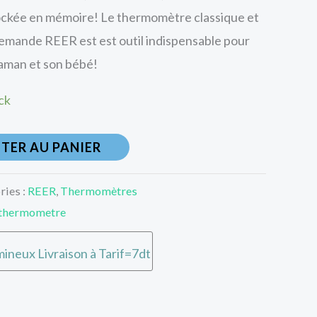
ockée en mémoire! Le thermomètre classique et
llemande REER est est outil indispensable pour
maman et son bébé!
ck
TER AU PANIER
ries :
REER
,
Thermomètres
thermometre
ineux Livraison à Tarif=7dt