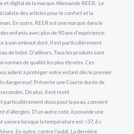
 et digital de la marque Allemande REER. Le
ND
TND
cialiste des articles pour le confort et la
4.000.
21.000.
aman. En outre, REER est une marque dans le
 des enfants avec plus de 90 ans d’expérience.
 à son embout doré, Il est particulièrement
u de bébé. D’ailleurs, Tous les produits sont
x normes de qualité les plus élevées. Ces
ous aident à protéger votre enfant dès le premier
ents dangereux! Présente une Courte durée de
econdes. De plus, Il est testé
 particulièrement doux pour la peau, convient
t d’allergies. D’un autre coté, il possède une
 sonore lorsque la température est >37, 6 c
ièvre. En outre, contre l’oubli, La dernière