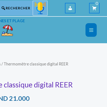
0
NES ET PLAGE
s
/ Thermomètre classique digital REER
e
Le
ix
prix
classique digital REER
itial
actuel
ND
21.000
ait :
est :