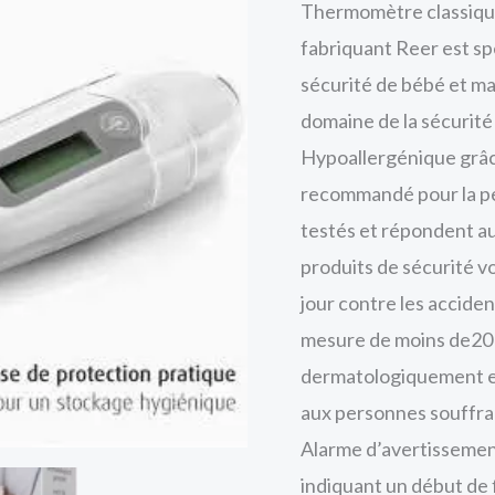
Thermomètre classique
T
fabriquant Reer est spé
2
sécurité de bébé et m
domaine de la sécurité
Hypoallergénique grâce
recommandé pour la pea
testés et répondent au
produits de sécurité v
jour contre les accid
mesure de moins de20 s
dermatologiquement et
aux personnes souffran
Alarme d’avertissement
indiquant un début de f