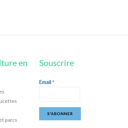
lture en
Souscrire
Email
*
es
sucettes
S'ABONNER
et parcs