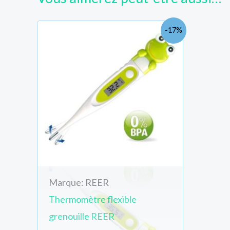
Le
Le
-17%
prix
prix
initial
actuel
était :
est :
TND
TND
30.000.
25.000.
Marque: REER
Thermomètre flexible
grenouille REER