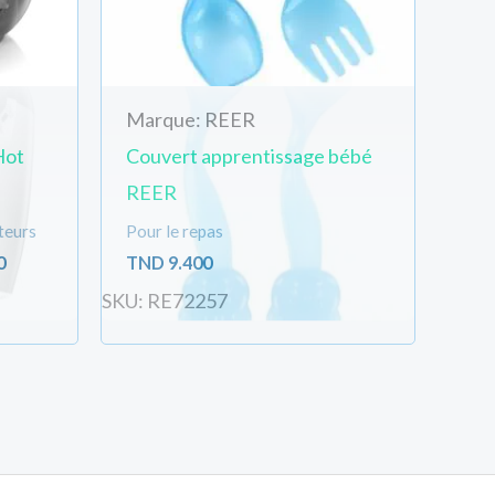
Marque: REER
Hot
Couvert apprentissage bébé
REER
teurs
Pour le repas
0
TND
9.400
SKU: RE72257