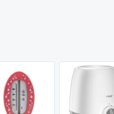
Le
prix
initial
était :
TND
119.000.