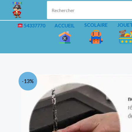
Aller
Rechercher
au
contenu
SCOLAIRE
JOUE
54337770
ACCUEIL
-13%