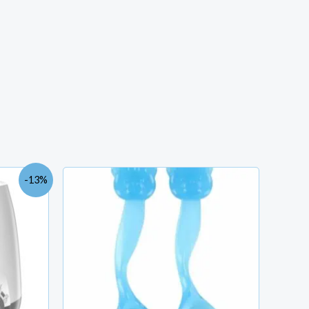
Le
-13%
prix
actuel
est :
TND
103.000.