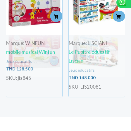
Marque: WINFUN
Marque: LISCIANI
mobile musical Winfun
Le Pupitre éducatif
Lisciani
Jeux éducatifs
TND
128.500
Jeux éducatifs
TND
148.000
SKU: jls845
SKU: LIS20081