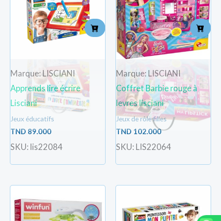
Marque: LISCIANI
Marque: LISCIANI
Apprends lire écrire
Coffret Barbie rouge à
Lisciani
levres lisciani
Jeux éducatifs
Jeux de rôle filles
TND
89.000
TND
102.000
SKU: lis22084
SKU: LIS22064