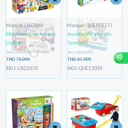
Marque: LISCIANI
Marque: QUERCETTI
Montessori ma Journée
Jeu éducatif georello
Lisciani
Quercetti
Jeux éducatifs
Jeux éducatifs
TND
76.000
TND
61.000
SKU: LIS22070
SKU: QUE13039