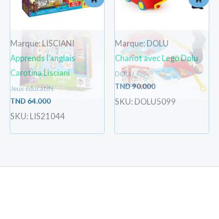
Marque: LISCIANI
Marque: DOLU
Apprends l’anglais
Chariot avec Lego Dolu
Carotina Lisciani
DOLU
TND
90.000
Jeux éducatifs
TND
64.000
SKU: DOLU5099
SKU: LIS21044