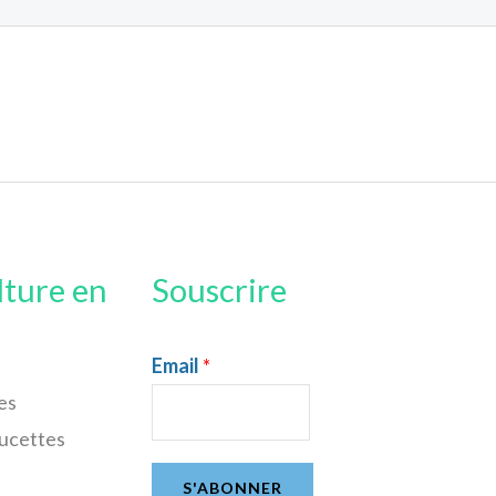
lture en
Souscrire
Email
*
es
sucettes
S'ABONNER