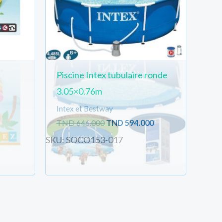
Piscine Intex tubulaire ronde
3.05×0.76m
Intex et Bestway
TND
646.000
TND
594.000
SKU: SOCO153-017