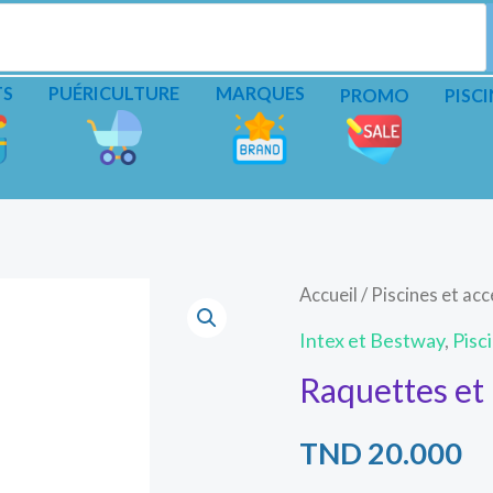
TS
PUÉRICULTURE
MARQUES
PROMO
PISCI
Accueil
/
Piscines et ac
Intex et Bestway
,
Pisc
Raquettes et 
TND
20.000