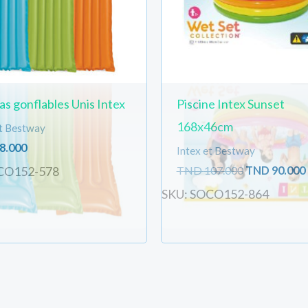
s gonflables Unis Intex
Piscine Intex Sunset
168x46cm
et Bestway
8.000
Intex et Bestway
TND
107.000
TND
90.000
CO152-578
SKU: SOCO152-864