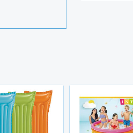
Le
prix
initial
était :
TND
107.000.