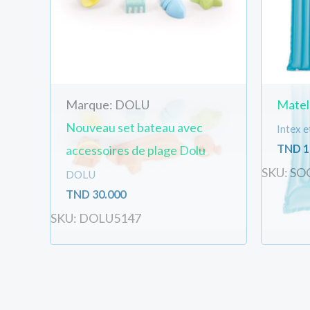
Marque: DOLU
Matela
Nouveau set bateau avec
Intex 
TND
1
accessoires de plage Dolu
SKU: SO
DOLU
TND
30.000
SKU: DOLU5147