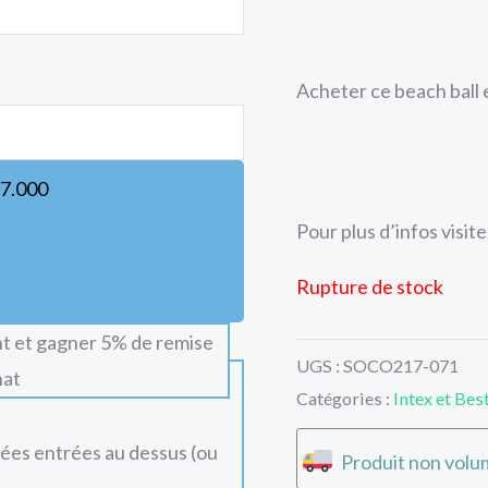
Acheter ce beach ball 
7.000
Pour plus d’infos visiter
Rupture de stock
t et gagner 5% de remise
UGS :
SOCO217-071
hat
Catégories :
Intex et Be
nées entrées au dessus (ou
Produit non volum