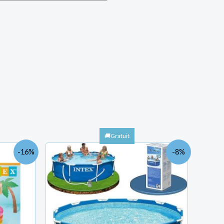
Le
Le
Le
-16%
-8%
prix
prix
prix
actuel
initial
actuel
est :
était :
est :
TND
TND
TND
90.000.
646.000.
594.000.