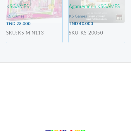
KSGAMES
Agamemnon KSGAMES
KS Games
KS Games
TND
28.000
TND
40.000
SKU: KS-MIN113
SKU: KS-20050