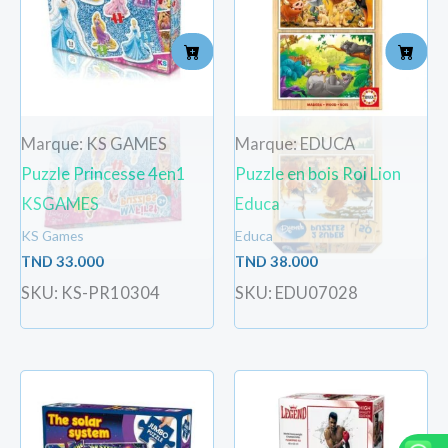
Marque: KS GAMES
Marque: EDUCA
Puzzle Princesse 4en1
Puzzle en bois Roi Lion
KSGAMES
Educa
KS Games
Educa
TND
33.000
TND
38.000
SKU: KS-PR10304
SKU: EDU07028