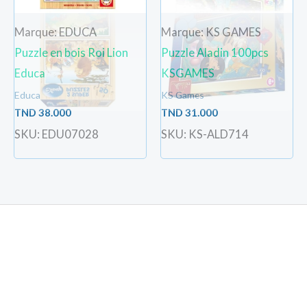
Marque: EDUCA
Marque: KS GAMES
Puzzle en bois Roi Lion
Puzzle Aladin 100pcs
Educa
KSGAMES
Educa
KS Games
TND
38.000
TND
31.000
SKU: EDU07028
SKU: KS-ALD714