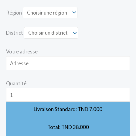
Région
District
Votre adresse
Quantité
Livraison Standard:
TND
7.000
Total:
TND
38.000