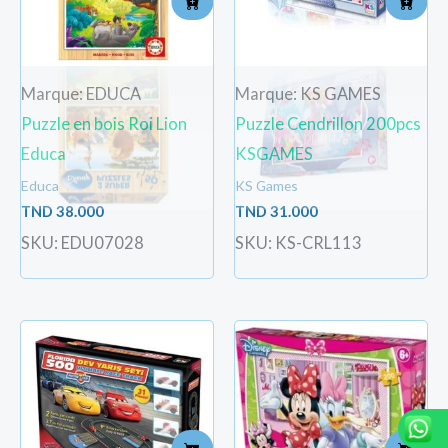
Marque: EDUCA
Marque: KS GAMES
Puzzle en bois Roi Lion
Puzzle Cendrillon 200pcs
Educa
KSGAMES
Educa
KS Games
TND
38.000
TND
31.000
SKU: EDU07028
SKU: KS-CRL113