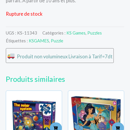
parfait. A partir de 10 ans et plus.
Rupture de stock
UGS :
KS-11343
Catégories :
KS Games
,
Puzzles
Étiquettes :
KSGAMES
,
Puzzle
Produit non volumineux Livraison à Tarif=7dt
Produits similaires