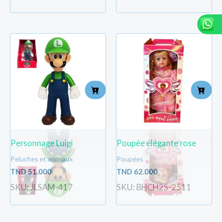
Personnage Luigi
Poupée élégante rose
Peluches et animaux
Poupées
TND
51.000
TND
62.000
SKU: JLSAM-417
SKU: BHCH25-2511