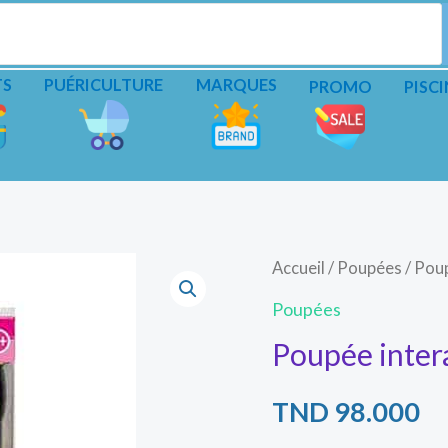
TS
PUÉRICULTURE
MARQUES
PROMO
PISCI
quantité
Accueil
/
Poupées
/ Poup
de
Poupées
Poupée
Poupée intera
interactive
et
TND
98.000
accessoires