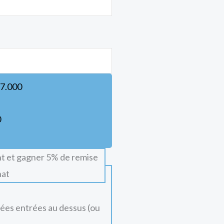
7.000
0
t et gagner 5% de remise
hat
nées entrées au dessus (ou