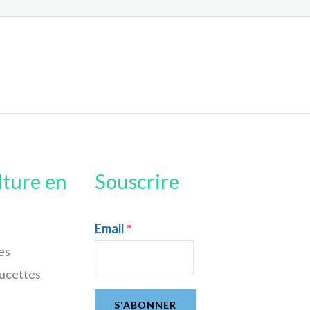
lture en
Souscrire
Email
*
es
sucettes
S'ABONNER