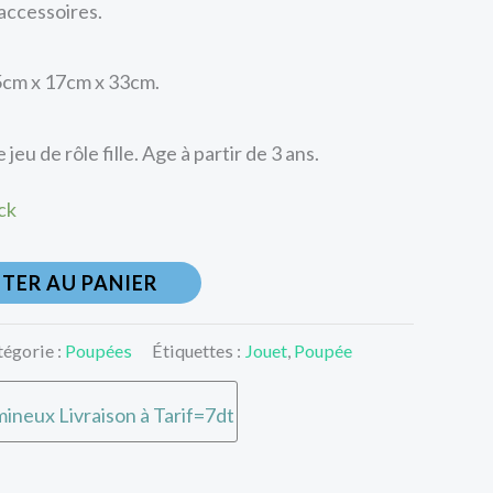
accessoires.
cm x 17cm x 33cm.
 jeu de rôle fille. Age à partir de 3 ans.
ck
TER AU PANIER
tégorie :
Poupées
Étiquettes :
Jouet
,
Poupée
ineux Livraison à Tarif=7dt