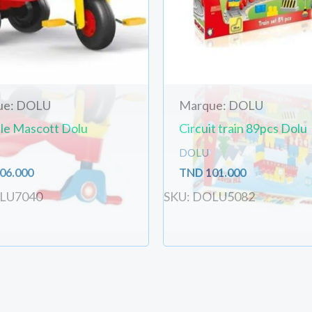
ue: DOLU
Marque: DOLU
cle Mascott Dolu
Circuit train 89pcs Dolu
DOLU
06.000
TND
101.000
OLU7040
SKU: DOLU5082