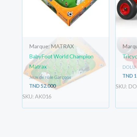
Marque: MATRAX
Marq
BabyFoot World Champion
Tricy
Matrax
DOLU
TND
1
Jeux de rôle Garçons
TND
52.000
SKU: D
SKU: AK016