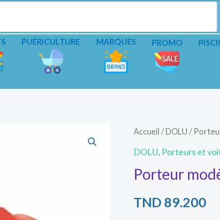
TS
PUÉRICULTURE
MARQUES
PROMO
PISCI
Accueil
/
DOLU
/ Porteu
DOLU
,
Porteurs et voi
Porteur modè
TND
89.200