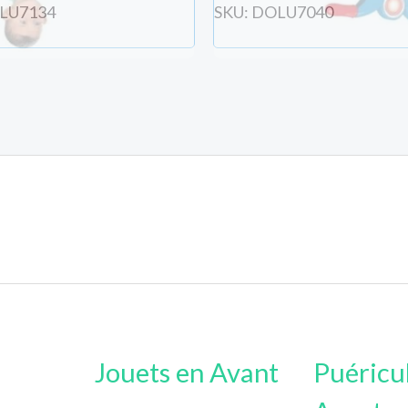
OLU7134
SKU: DOLU7040
ées entrées au dessus (ou connecté s'il existe déjà).
Jouets en Avant
Puéricu