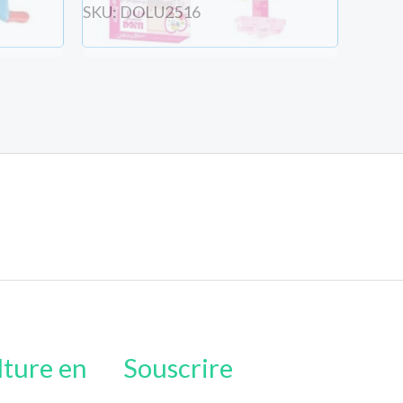
SKU: DOLU2516
lture en
Souscrire