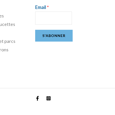
Email
*
es
sucettes
S'ABONNER
et parcs
rons