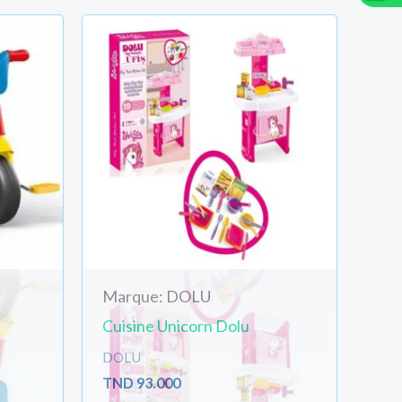
Livraison Articles très Volumine
Total:
TND
104.20
Marque: DOLU
Cuisine Unicorn Dolu
DOLU
Créer votre compte/se connecter rapidement et gagner 
TND
93.000