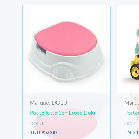
Votre adresse
Quantité
Marque: DOLU
Marq
Pot toilette 3en1 rose Dolu
Porteu
DOLU
DOLU
TND
95.000
TND
1