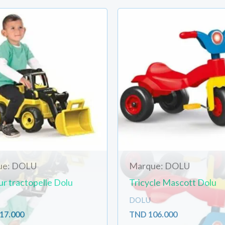
ue: DOLU
Marque: DOLU
r tractopelle Dolu
Tricycle Mascott Dolu
DOLU
17.000
TND
106.000