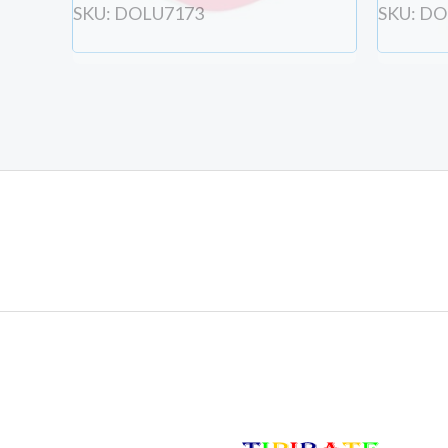
SKU: DOLU7173
SKU: D
Votre compte sera crée avec l'email et les donn
Créer votre compte/ se connecter
COMMANDER MAINTENANT