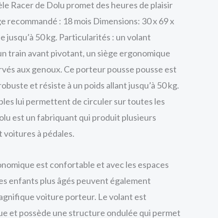
le Racer de Dolu promet des heures de plaisir
ge recommandé : 18 mois Dimensions: 30 x 69 x
jusqu’à 50 kg. Particularités : un volant
un train avant pivotant, un siège ergonomique
rvés aux genoux. Ce porteur pousse pousse est
buste et résiste à un poids allant jusqu’à 50 kg.
bles lui permettent de circuler sur toutes les
lu est un fabriquant qui produit plusieurs
 voitures à pédales.
onomique est confortable et avec les espaces
les enfants plus âgés peuvent également
gnifique voiture porteur. Le volant est
e et possède une structure ondulée qui permet