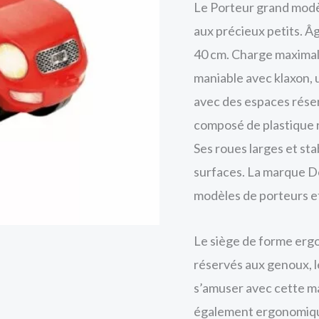
Le Porteur grand modè
aux précieux petits. Â
40 cm. Charge maximale 
maniable avec klaxon, 
avec des espaces rése
composé de plastique ro
Ses roues larges et sta
surfaces. La marque Do
modèles de porteurs et
Le siège de forme erg
réservés aux genoux, 
s’amuser avec cette ma
 Racer Dolu
également ergonomiqu