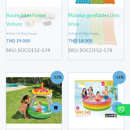
Bouée Intex Forme
Matelas gonflables Unis
Voiture
Intex
Intex et Bestway
Intex et Bestway
TND
29.000
TND
18.000
SKU: SOCO152-574
SKU: SOCO152-578
Le
Le
Le
Le
-12%
-16%
prix
prix
prix
prix
initial
actuel
initial
actu
était :
est :
était :
est :
TND
TND
TND
TND
94.100.
83.000.
107.000.
90.0