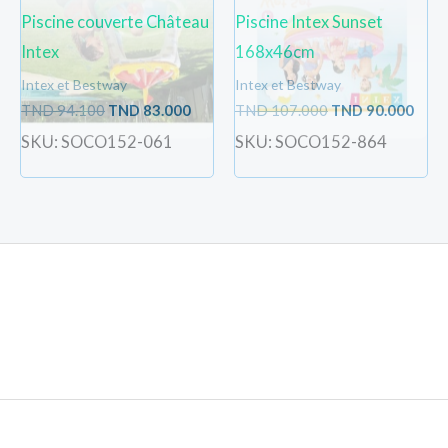
Piscine couverte Château
Piscine Intex Sunset
Intex
168x46cm
Intex et Bestway
Intex et Bestway
TND
94.100
TND
83.000
TND
107.000
TND
90.000
SKU: SOCO152-061
SKU: SOCO152-864