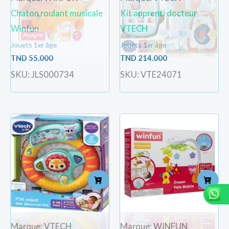
Chaton roulant musicale
Kit apprenti docteur
Winfun
VTECH
Jouets 1er âge
Jouets 1er âge
TND
55.000
TND
214.000
SKU: JLS000734
SKU: VTE24071
Marque: VTECH
Marque: WINFUN