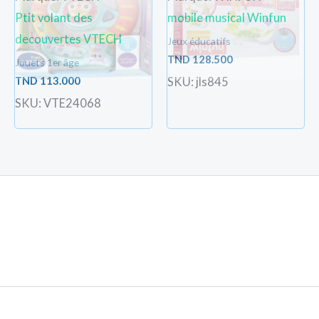
Ptit volant des
mobile musical Winfun
decouvertes VTECH
Jeux éducatifs
TND
128.500
Jouets 1er âge
TND
113.000
SKU: jls845
SKU: VTE24068