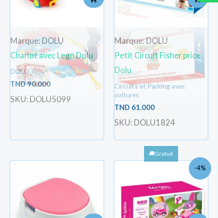
Marque: DOLU
Marque: DOLU
Chariot avec Lego Dolu
Petit Circuit Fisher price
Dolu
DOLU
TND
90.000
Circuits et Parking avec
voitures
SKU: DOLU5099
TND
61.000
SKU: DOLU1824
Le
Le
-4%
prix
pri
initial
act
était :
est 
TND
TN
223.000.
213