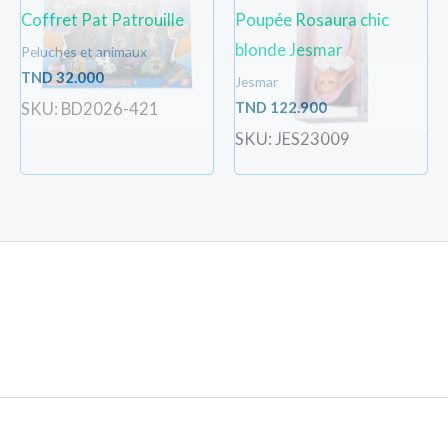
Coffret Pat Patrouille
Poupée Rosaura chic
blonde Jesmar
Peluches et animaux
TND
32.000
Jesmar
TND
122.900
SKU: BD2026-421
SKU: JES23009