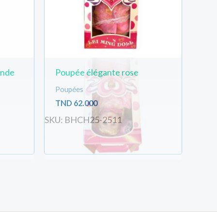
onde
Poupée élégante rose
Poupées
TND
62.000
SKU: BHCH25-2511