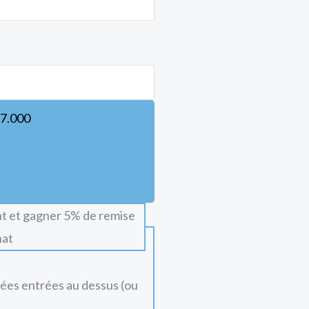
7.000
t et gagner 5% de remise
hat
nées entrées au dessus (ou