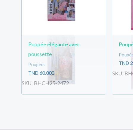
Poupée élégante avec
Poupé
poussette
Poupé
TND
2
Poupées
TND
60.000
SKU: BH
SKU: BHCH25-2472