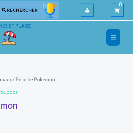
0
NES ET PLAGE
nimaux
/ Peluche Pokemon
Poupées
emon