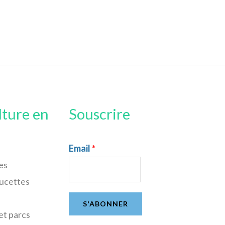
lture en
Souscrire
Email
*
es
sucettes
S'ABONNER
et parcs