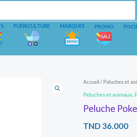
TS
PUÉRICULTURE
MARQUES
PROMO
PISCI
Accueil
/
Peluches et a
Peluches et animaux
,
Peluche Pok
TND
36.000