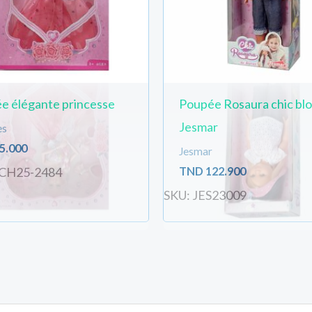
e élégante princesse
Poupée Rosaura chic bl
Jesmar
es
5.000
Jesmar
TND
122.900
CH25-2484
SKU: JES23009