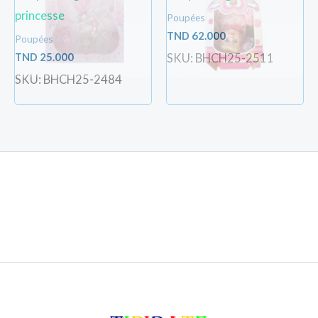
princesse
Poupées
TND
62.000
Poupées
TND
25.000
SKU: BHCH25-2511
SKU: BHCH25-2484