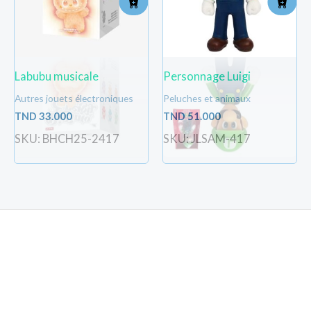
Labubu musicale
Personnage Luigi
Autres jouets électroniques
Peluches et animaux
TND
33.000
TND
51.000
SKU: BHCH25-2417
SKU: JLSAM-417