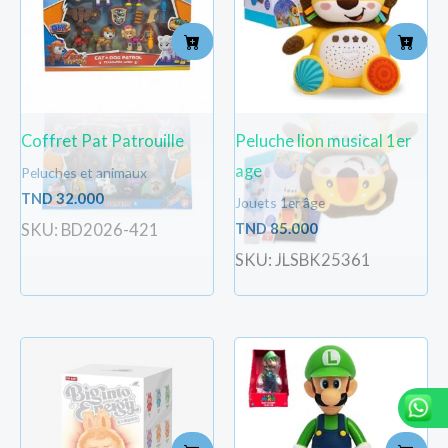
Coffret Pat Patrouille
Peluche lion musical 1er
age
Peluches et animaux
TND
32.000
Jouets 1er âge
TND
85.000
SKU: BD2026-421
SKU: JLSBK25361