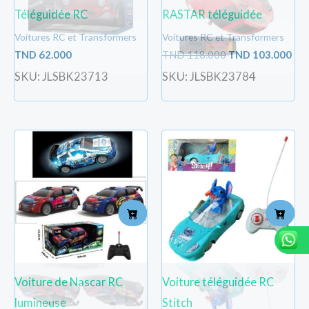
Téléguidée RC
RASTAR téléguidée
Voitures RC et Transformers
Voitures RC et Transformers
TND
62.000
TND
118.000
TND
103.000
SKU: JLSBK23713
SKU: JLSBK23784
Voiture de Nascar RC
Voiture téléguidée RC
lumineuse
Stitch