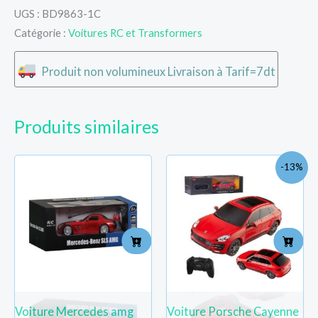
UGS :
BD9863-1C
Catégorie :
Voitures RC et Transformers
Produit non volumineux Livraison à Tarif=7dt
Produits similaires
Le
Le
-13%
prix
pri
initial
act
était :
est 
TND
TN
118.000.
103
Voiture Mercedes amg
Voiture Porsche Cayenne