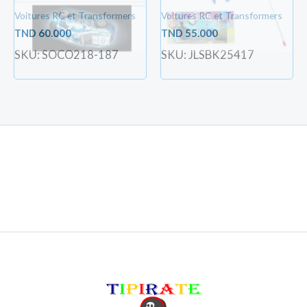
Voitures RC et Transformers
Voitures RC et Transformers
TND
60.000
TND
55.000
SKU: SOCO218-187
SKU: JLSBK25417